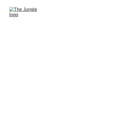
The Jungle est l'endroit idéal pour se détendre et 
profiter d'un bon verre. Que vous préfériez siroter 
un cocktail exotique ou déguster une pizza 
artisanale, nos barmans talentueux se feront un 